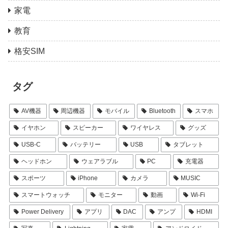
家電
教育
格安SIM
タグ
AV機器
周辺機器
モバイル
Bluetooth
スマホ
イヤホン
スピーカー
ワイヤレス
グッズ
USB-C
バッテリー
USB
タブレット
ヘッドホン
ウェアラブル
PC
充電器
スポーツ
iPhone
カメラ
MUSIC
スマートウォッチ
モニター
動画
Wi-Fi
Power Delivery
アプリ
DAC
アンプ
HDMI