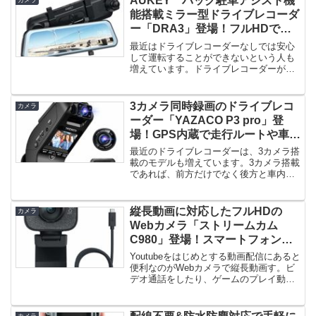
AUKEY バック駐車アシスト機
カメラ
能搭載ミラー型ドライブレコーダ
ー「DRA3」登場！フルHDで昼
夜問わず前後方向を鮮明に録画！
最近はドライブレコーダーなしでは安心
して運転することができないという人も
増えています。ドライブレコーダーがあ
ることで、万が一の事故やトラブル...
3カメラ同時録画のドライブレコ
カメラ
ーダー「YAZACO P3 pro」登
場！GPS内蔵で走行ルートや車速
も確認可能！
最近のドライブレコーダーは、3カメラ搭
載のモデルも増えています。3カメラ搭載
であれば、前方だけでなく後方と車内も
同時に録画することができ、万...
縦長動画に対応したフルHDの
カメラ
Webカメラ「ストリームカム
C980」登場！スマートフォンで
の再生に適した動画撮影が可能！
Youtubeをはじめとする動画配信にあると
便利なのがWebカメラで縦長動画す。ビ
デオ通話をしたり、ゲームのプレイ動画
を配信するときにもある...