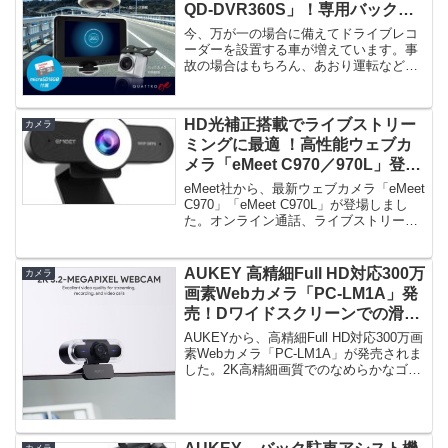
QD-DVR360S」！専用バックカ
メラで後方も自動録画！
今、万が一の場合に備えてドライブレコ
ーダーを設置する車が増えています。事
故の場合はもちろん、あおり運転などの
トラブルの際にも映像が残ることで...
HD光補正搭載でライブストリー
カメラ
ミングに最適 ！高性能ウェブカ
メラ「eMeet C970／970L」登
場！
eMeet社から、最新ウェブカメラ「eMeet
C970」「eMeet C970L」が登場しまし
た。オンライン通話、ライブストリーミ
ングに適...
AUKEY 高精細Full HD対応300万
カメラ
画素Webカメラ「PC-LM1A」発
売！Dワイドスクリーンでの滑ら
かなテレビ電話や動画撮影が可能
AUKEYから、高精細Full HD対応300万画
に！
素Webカメラ「PC-LM1A」が発売されま
した。2K高精細画質でのなめらかなゴウ
がでデレ...