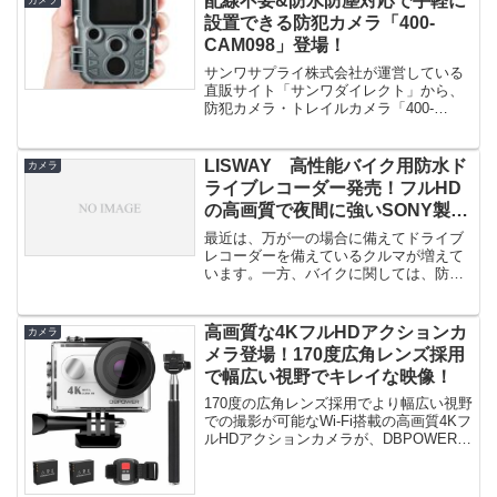
配線不要&防水防塵対応で手軽に
カメラ
設置できる防犯カメラ「400-
CAM098」登場！
サンワサプライ株式会社が運営している
直販サイト「サンワダイレクト」から、
防犯カメラ・トレイルカメラ「400-
CAM098」が登場しました。電...
LISWAY 高性能バイク用防水ド
カメラ
ライブレコーダー発売！フルHD
の高画質で夜間に強いSONY製イ
メージセンサーを搭載！
最近は、万が一の場合に備えてドライブ
レコーダーを備えているクルマが増えて
います。一方、バイクに関しては、防水
仕様でバイクに搭載可能なドライブ...
高画質な4KフルHDアクションカ
カメラ
メラ登場！170度広角レンズ採用
で幅広い視野でキレイな映像！
170度の広角レンズ採用でより幅広い視野
での撮影が可能なWi-Fi搭載の高画質4Kフ
ルHDアクションカメラが、DBPOWERよ
り発売されまし...