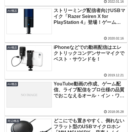
2022.01.16
ストリーミング配信者向けUSBマ
AV機器
イク「Razer Seiren X for
PlayStation 4」登場！ゲーム配
信やボイスチャットに最適！
2020.02.16
iPhoneなどでの動画配信はエレ
AV機器
クトリックコンデンサーマイクで
ベスト・サウンドを！
2019.12.21
YouTube動画の作成、ゲーム配
AV機器
信、ライブ配信をプロ仕様の品質
でおこなえるオール・イン・ワン
のブロードキャスト・システム
「Turret」発売！
2018.05.28
どこにでも置きやすく、倒れない
周辺機器
フラット型のUSBマイクロホン