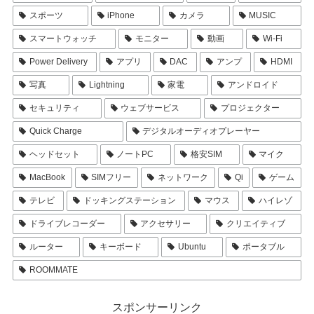
スポーツ
iPhone
カメラ
MUSIC
スマートウォッチ
モニター
動画
Wi-Fi
Power Delivery
アプリ
DAC
アンプ
HDMI
写真
Lightning
家電
アンドロイド
セキュリティ
ウェブサービス
プロジェクター
Quick Charge
デジタルオーディオプレーヤー
ヘッドセット
ノートPC
格安SIM
マイク
MacBook
SIMフリー
ネットワーク
Qi
ゲーム
テレビ
ドッキングステーション
マウス
ハイレゾ
ドライブレコーダー
アクセサリー
クリエイティブ
ルーター
キーボード
Ubuntu
ポータブル
ROOMMATE
スポンサーリンク