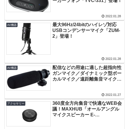
ーカーフォン「YVC-331」登場！
2022.01.28
最大96Hz/24bitのハイレゾ対応
AV機器
USBコンデンサーマイク「ZUM-
2」登場！
2022.01.28
配信などの用途に適した超指向性
AV機器
ガンマイク／ダイナミック型ボー
カルマイク／遠距離集音マイクの
3モデル登場！
2022.01.27
360度全方向集音で快適なWEB会
アクセサリー
議！MAXHUB「オールアングル
マイクスピーカー E-
supply（BM21）」登場！