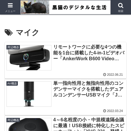
デジタルデバイス、Ubuntu など
メニュー
検索
マイク
リモートワークに必要な4つの機
周辺機器
能を1台に搭載した4-in-1ビデオバ
ー「AnkerWork B600 Video
Bar」登場！
2022.06.21
単一指向性用と無指向性用のコン
AV機器
デンサーマイクを搭載したデュア
ルコンデンサーUSBマイク「JBL
Quantum STREAM」登場！
2022.03.24
4～6名程度の小・中規模遠隔会議
周辺機器
に最適！USB接続に特化したスピ