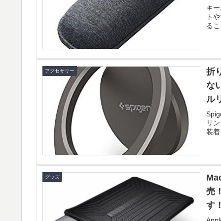
キー
トや
るこ
折
アクセサリー
な
ル
Sp
リン
装着.
Ma
グッズ
売
す
App