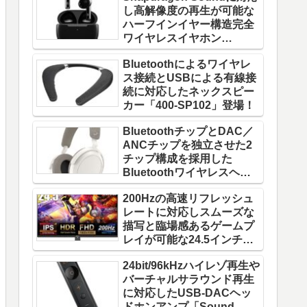
し高解像度の再生が可能な
ハーフインイヤー構造完全
ワイヤレスイヤホン
「W220T」登場！
Bluetoothによるワイヤレ
ス接続とUSBによる有線接
続に対応したネックスピー
カー「400-SP102」登場！
BluetoothチップとDAC／
ANCチップを独立させた2
チップ構成を採用した
Bluetoothワイヤレスヘッ
ドホン「MOMENTUM 4
200Hzの高速リフレッシュ
Wireless」登場！
レートに対応しスムーズな
描写と臨場感あるゲームプ
レイが可能な24.5インチゲ
ーミングモニター「FFF-
24bit/96kHzハイレゾ再生や
LD25G5」登場！
バーチャルサラウンド再生
に対応したUSB-DACヘッ
ドホンアンプ「Sound