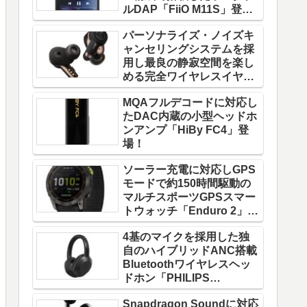
ルDAP「FiiO M11S」登
場！
パーソナライズ・ノイズキ
ャンセリングシステムを採
用し最良の静寂空間を楽し
める完全ワイヤレスイヤホ
ン「ATH-TWX9」登場！
MQAフルデコードに対応し
たDAC内蔵の小型ヘッドホ
ンアンプ「HiBy FC4」登
場！
ソーラー充電に対応しGPS
モードで約150時間駆動の
マルチスポーツGPSスマー
トウォッチ「Enduro 2」登
場！
4基のマイクを採用した独
自のハイブリッドANC搭載
Bluetoothワイヤレスヘッ
ドホン「PHILIPS
TAH8856」登場！
Snapdragon Soundに対応