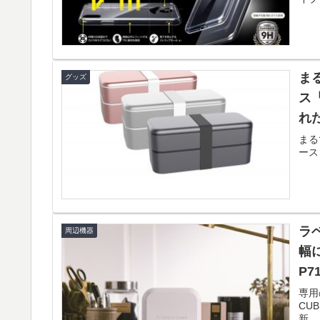
ま
グッズ
ス
れ
まる
ース
ラベ
周辺機器
幅
P7
専用
CU
新...