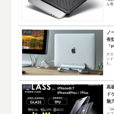
ル専
ノ
グッズ
有
「P
デス
ンド
た。デ
高
グッズ
ドケ
魅
「iJ
イブ