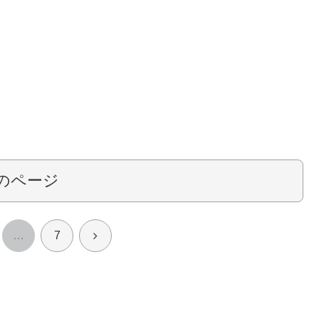
のページ
次
…
7
へ