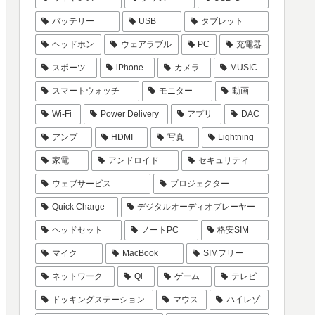
バッテリー
USB
タブレット
ヘッドホン
ウェアラブル
PC
充電器
スポーツ
iPhone
カメラ
MUSIC
スマートウォッチ
モニター
動画
Wi-Fi
Power Delivery
アプリ
DAC
アンプ
HDMI
写真
Lightning
家電
アンドロイド
セキュリティ
ウェブサービス
プロジェクター
Quick Charge
デジタルオーディオプレーヤー
ヘッドセット
ノートPC
格安SIM
マイク
MacBook
SIMフリー
ネットワーク
Qi
ゲーム
テレビ
ドッキングステーション
マウス
ハイレゾ