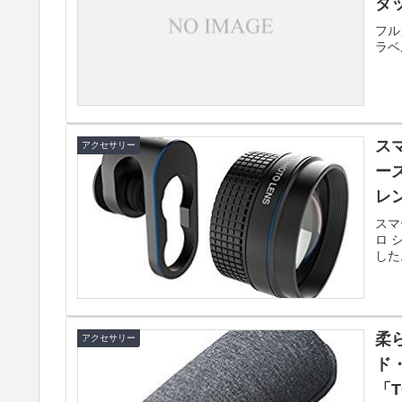
タッ
フル
ラベル
ス
アクセサリー
ー
レ
スマ
ロ 
した
柔
アクセサリー
ド
「T