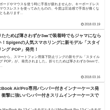
ボードやマウスを使う時に手首が疲れませんか。キーボードレス
マウスレストを使ってみたものの、今度は圧迫感で手首が痛くな
ともあります...
2018.03.19
りたためば薄さわずか3㎜で装着時でもジャマになら
い！Spigenの人気スマホリングに新モデル「スタイ
リング POP」発売！
igenから、スマートフォン用落下防止リングの新モデル「スタイル
グ POP」が、発売されました。折りたためば厚さわずか3mmで、
..
2018.03.16
cBook Air/Pro専用バンパー付きインナーケース発
！衝撃に強いバンパー付きスリムインナーケースで
！
le MacBook Air 13インチモデルまたはMacBook Pro 13インチモデ