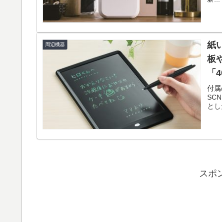
紙
周辺機器
板
「4
付属
SC
とした
スポ