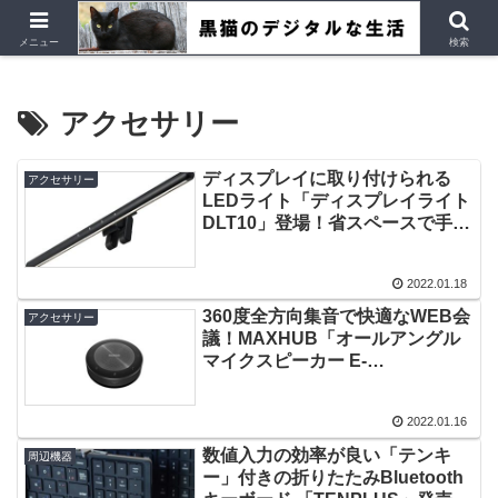
デジタルデバイス、Ubuntu など
メニュー
検索
アクセサリー
ディスプレイに取り付けられる
アクセサリー
LEDライト「ディスプレイライト
DLT10」登場！省スペースで手元
を明るく！
2022.01.18
360度全方向集音で快適なWEB会
アクセサリー
議！MAXHUB「オールアングル
マイクスピーカー E-
supply（BM21）」登場！
2022.01.16
数値入力の効率が良い「テンキ
周辺機器
ー」付きの折りたたみBluetooth