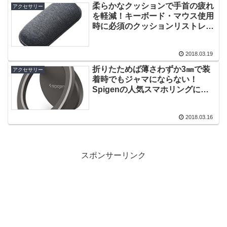
柔らかなクッションで手首の疲れ
アクセサリー
を軽減！キーボード・マウス使用
時に必須のクッションリストレス
ト「TOK-ERG5DGYシリーズ」
発売！
2018.03.19
折りたためば薄さわずか3㎜で装
アクセサリー
着時でもジャマにならない！
Spigenの人気スマホリングに新
モデル「スタイルリング POP」
発売！
2018.03.16
スポンサーリンク