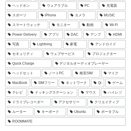
ヘッドホン
ウェアラブル
PC
充電器
スポーツ
iPhone
カメラ
MUSIC
スマートウォッチ
モニター
動画
Wi-Fi
Power Delivery
アプリ
DAC
アンプ
HDMI
写真
Lightning
家電
アンドロイド
セキュリティ
ウェブサービス
プロジェクター
Quick Charge
デジタルオーディオプレーヤー
ヘッドセット
ノートPC
格安SIM
マイク
MacBook
SIMフリー
ネットワーク
Qi
ゲーム
テレビ
ドッキングステーション
マウス
ハイレゾ
ドライブレコーダー
アクセサリー
クリエイティブ
ルーター
キーボード
Ubuntu
ポータブル
ROOMMATE