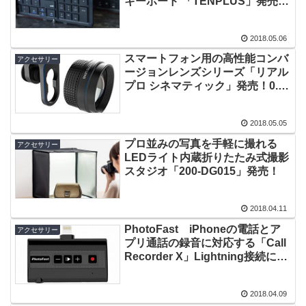
キーボード 「TENPLUS」発売！
3つ折りでコンパクトに持ち運べ
る！
2018.05.06
スマートフォン用の高性能コンバ
アクセサリー
ージョンレンズシリーズ「リアル
プロ シネマティック」発売！0.6x
ワイドレンズと2xテレレンズの2
モデル！
2018.05.05
プロ並みの写真を手軽に撮れる
アクセサリー
LEDライト内蔵折りたたみ式撮影
スタジオ「200-DG015」発売！
2018.04.11
PhotoFast iPhoneの電話とア
アクセサリー
プリ通話の録音に対応する「Call
Recorder X」Lightning接続に対
応したiPhone用外付けデバイ
ス！
2018.04.09