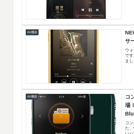
NE
AV機器
サ
ウォ
です
まし
コン
AV機器
場
Bl
コン
た。
いハ