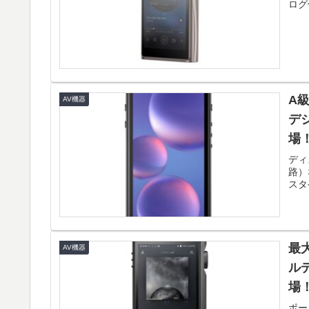
ログ
A
AV機器
デジ
場
ディ
路）
スタや
最
AV機器
ル
場
ポー