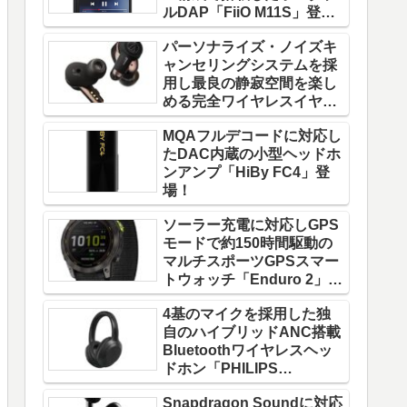
ルDAP「FiiO M11S」登
場！
パーソナライズ・ノイズキ
ャンセリングシステムを採
用し最良の静寂空間を楽し
める完全ワイヤレスイヤホ
ン「ATH-TWX9」登場！
MQAフルデコードに対応し
たDAC内蔵の小型ヘッドホ
ンアンプ「HiBy FC4」登
場！
ソーラー充電に対応しGPS
モードで約150時間駆動の
マルチスポーツGPSスマー
トウォッチ「Enduro 2」登
場！
4基のマイクを採用した独
自のハイブリッドANC搭載
Bluetoothワイヤレスヘッ
ドホン「PHILIPS
TAH8856」登場！
Snapdragon Soundに対応