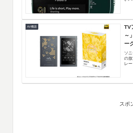
T
AV機器
～
ー
ソニ
の放
レー
スポ