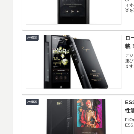
ィオ
楽を
ロ
AV機器
載！
デジ
運び
ますが
E
AV機器
性能
Fi
ES