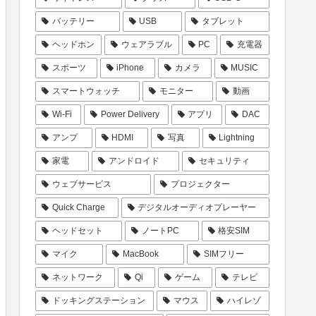
バッテリー
USB
タブレット
ヘッドホン
ウェアラブル
PC
充電器
スポーツ
iPhone
カメラ
MUSIC
スマートウォッチ
モニター
動画
Wi-Fi
Power Delivery
アプリ
DAC
アンプ
HDMI
写真
Lightning
家電
アンドロイド
セキュリティ
ウェブサービス
プロジェクター
Quick Charge
デジタルオーディオプレーヤー
ヘッドセット
ノートPC
格安SIM
マイク
MacBook
SIMフリー
ネットワーク
Qi
ゲーム
テレビ
ドッキングステーション
マウス
ハイレゾ