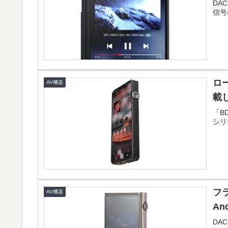
DAC
信号
ロ
AV機器
載
「B
シリ
フ
AV機器
An
DAC