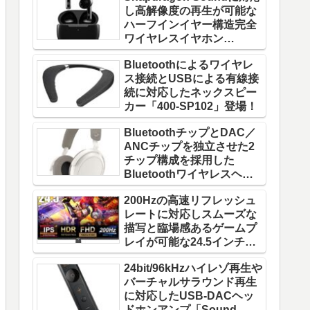
し高解像度の再生が可能な
ハーフインイヤー構造完全
ワイヤレスイヤホン
「W220T」登場！
Bluetoothによるワイヤレ
ス接続とUSBによる有線接
続に対応したネックスピー
カー「400-SP102」登場！
BluetoothチップとDAC／
ANCチップを独立させた2
チップ構成を採用した
Bluetoothワイヤレスヘッ
ドホン「MOMENTUM 4
200Hzの高速リフレッシュ
Wireless」登場！
レートに対応しスムーズな
描写と臨場感あるゲームプ
レイが可能な24.5インチゲ
ーミングモニター「FFF-
24bit/96kHzハイレゾ再生や
LD25G5」登場！
バーチャルサラウンド再生
に対応したUSB-DACヘッ
ドホンアンプ「Sound