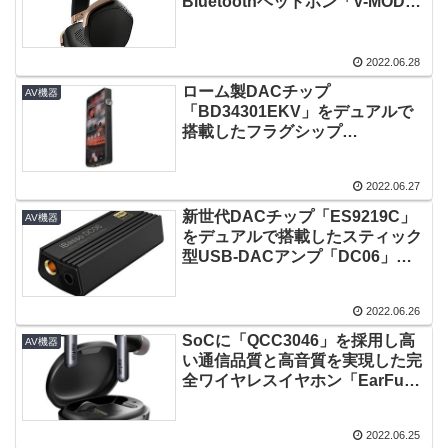
Bluetoothヘッドホン「V-MODA
S-80」登場！
2022.06.28
ローム製DACチップ
AV機器
「BD34301EKV」をデュアルで
搭載したフラグシップ
DAP「DX320」登場！
2022.06.27
新世代DACチップ「ES9219C」
AV機器
をデュアルで搭載したスティック
型USB-DACアンプ「DC06」登
場！
2022.06.26
SoCに「QCC3046」を採用し高
AV機器
い通信品質と高音質を実現した完
全ワイヤレスイヤホン「EarFun
Air S」登場！
2022.06.25