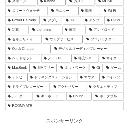
スポーツ
iPhone
カメラ
MUSIC
スマートウォッチ
モニター
動画
Wi-Fi
Power Delivery
アプリ
DAC
アンプ
HDMI
写真
Lightning
家電
アンドロイド
セキュリティ
ウェブサービス
プロジェクター
Quick Charge
デジタルオーディオプレーヤー
ヘッドセット
ノートPC
格安SIM
マイク
MacBook
SIMフリー
ネットワーク
Qi
ゲーム
テレビ
ドッキングステーション
マウス
ハイレゾ
ドライブレコーダー
アクセサリー
クリエイティブ
ルーター
キーボード
Ubuntu
ポータブル
ROOMMATE
スポンサーリンク