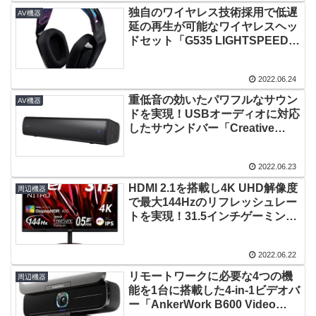
独自のワイヤレス技術採用で低遅
AV機器
延の再生が可能なワイヤレスヘッ
ドセット「G535 LIGHTSPEED
ワイヤレスゲーミングヘッドセッ
ト」登場！
2022.06.24
重低音の効いたパワフルなサウン
AV機器
ドを実現！USBオーディオに対応
したサウンドバー「Creative
Stage Air V2」登場！
2022.06.23
HDMI 2.1を搭載し4K UHD解像度
周辺機器
で最大144Hzのリフレッシュレー
トを実現！31.5インチゲーミング
モニター
「XV322QKKVbmiiphuzx」登
2022.06.22
場！
リモートワークに必要な4つの機
周辺機器
能を1台に搭載した4-in-1ビデオバ
ー「AnkerWork B600 Video