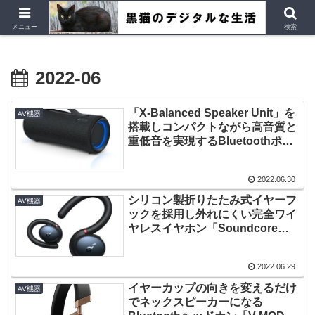
デジタルデバイス、Ubuntu など
メニュー
検索
2022-06
「X-Balanced Speaker Unit」を
AV機器
搭載しコンパクトながら高音質と
重低音を実現するBluetoothポー
タブルスピーカー「SRS-
XG300」登場！
2022.06.30
シリコン製折りたたみ式イヤーフ
AV機器
ックを採用し外れにくい完全ワイ
ヤレスイヤホン「Soundcore
Sport X10」登場！
2022.06.29
イヤーカップの向きを変えるだけ
AV機器
でネックスピーカーになる