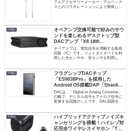
ズ」第2弾！
アルアクセサリーメーカー・アルペック
スとのコラボレーションにより開発した
「Hi-Unitシリーズ」第2...
オペアンプ交換可能で好みのサウ
AV機器
ンドを楽しめるデスクトップ型
DACアンプ「X8 18th
Anniversary Edition」登場！
オペアンプは、電気信号を増幅する集積
回路（IC）です。フォトダイオードを利
用した光センサや、音センサを利用した
マイクロホンなどから出力される...
フラグシップDACチップ
AV機器
「ES9038Pro」を採用した
Android OS搭載DAP「Shanling
M7」登場！
DACは、「Digital to Analog Converter」
の略で、デジタル信号をアナログ信号に
変換する回路のことです。DAC回路を...
ハイブリッドアクティブノイズキ
AV機器
ャンセリングを搭載！ハイレゾ対
応完全ワイヤレスイヤホン「TE-