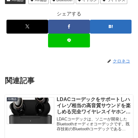
シェアする
クロネコ
関連記事
LDACコーデックをサポートしハ
AV機器
イレゾ相当の高音質サウンドを楽
しめる完全ワイヤレスイヤホン
「1MORE EVO」登場！
LDACコーデックは、ソニーが開発した
Bluetoothオーディオコーデックです。既
存技術のBluetoothコーデックである
SBC（328...