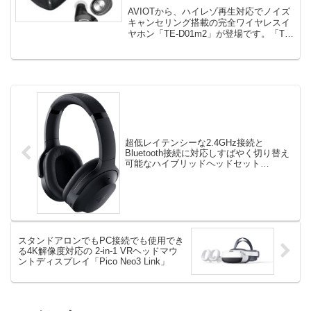
D01m2」登場！
AVIOTから、ハイレゾ再生対応でノイズ
キャンセリング搭載の完全ワイヤレスイ
ヤホン「TE-D01m2」が登場です。「TE-
D01m2」「TE...
超低レイテンシーな2.4GHz接続と
Bluetooth接続に対応しすばやく切り替え
可能なハイブリッドヘッドセット
「Barracuda Pro」登場！
スタンドアロンでもPC接続でも使用でき
る4K解像度対応の 2-in-1 VRヘッドマウ
ントディスプレイ「Pico Neo3 Link」