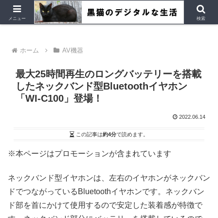
デジタルデバイス、Ubuntu など
メニュー
検索
ホーム
AV機器
最大25時間再生のロングバッテリーを搭載
したネックバンド型Bluetoothイヤホン
「WI-C100」登場！
2022.06.14
この記事は
約4分
で読めます。
※本ページはプロモーションが含まれています
ネックバンド型イヤホンは、左右のイヤホンがネックバン
ドでつながっているBluetoothイヤホンです。ネックバン
ド部を首にかけて使用するので安定した装着感が特徴で