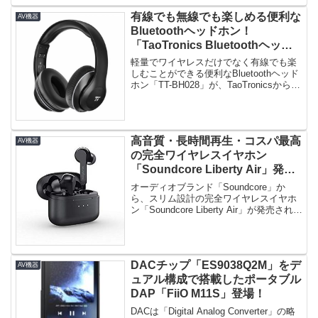
有線でも無線でも楽しめる便利な
AV機器
Bluetoothヘッドホン！
「TaoTronics Bluetoothヘッド
ホン TT-BH028」発売！
軽量でワイヤレスだけでなく有線でも楽
しむことができる便利なBluetoothヘッド
ホン「TT-BH028」が、TaoTronicsから発
売さ...
高音質・長時間再生・コスパ最高
AV機器
の完全ワイヤレスイヤホン
「Soundcore Liberty Air」発
売！人気のLibertyシリーズ初の
オーディオブランド「Soundcore」か
スリムモデル登場！
ら、スリム設計の完全ワイヤレスイヤホ
ン「Soundcore Liberty Air」が発売されま
し...
DACチップ「ES9038Q2M」をデ
AV機器
ュアル構成で搭載したポータブル
DAP「FiiO M11S」登場！
DACは「Digital Analog Converter」の略