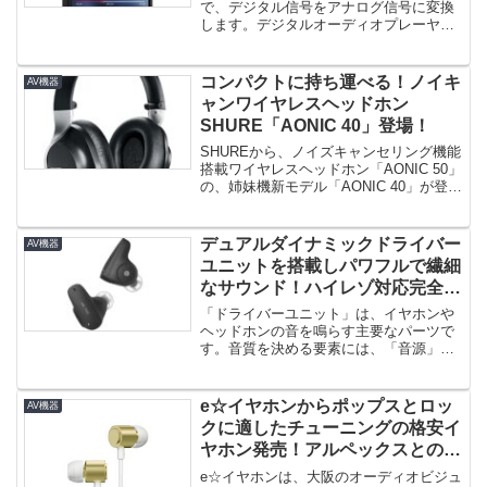
で、デジタル信号をアナログ信号に変換
します。デジタルオーディオプレーヤー
のD...
コンパクトに持ち運べる！ノイキ
AV機器
ャンワイヤレスヘッドホン
SHURE「AONIC 40」登場！
SHUREから、ノイズキャンセリング機能
搭載ワイヤレスヘッドホン「AONIC 50」
の、姉妹機新モデル「AONIC 40」が登場
しました。折...
デュアルダイナミックドライバー
AV機器
ユニットを搭載しパワフルで繊細
なサウンド！ハイレゾ対応完全ワ
イヤレスイヤホン「HP-
「ドライバーユニット」は、イヤホンや
R300BT」登場！
ヘッドホンの音を鳴らす主要なパーツで
す。音質を決める要素には、「音源」
「コーデック」「アンプ」など複数の...
e☆イヤホンからポップスとロッ
AV機器
クに適したチューニングの格安イ
ヤホン発売！アルペックスとのコ
ラボレーション「Hi-Unitシリー
e☆イヤホンは、大阪のオーディオビジュ