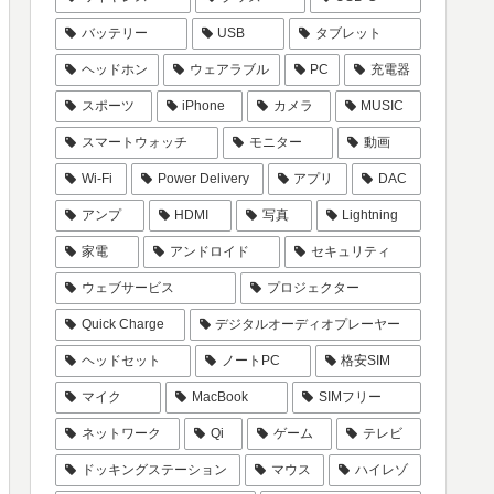
バッテリー
USB
タブレット
ヘッドホン
ウェアラブル
PC
充電器
スポーツ
iPhone
カメラ
MUSIC
スマートウォッチ
モニター
動画
Wi-Fi
Power Delivery
アプリ
DAC
アンプ
HDMI
写真
Lightning
家電
アンドロイド
セキュリティ
ウェブサービス
プロジェクター
Quick Charge
デジタルオーディオプレーヤー
ヘッドセット
ノートPC
格安SIM
マイク
MacBook
SIMフリー
ネットワーク
Qi
ゲーム
テレビ
ドッキングステーション
マウス
ハイレゾ