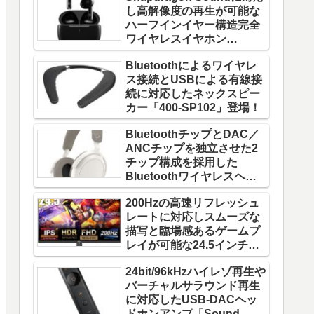
し高解像度の再生が可能な
ハーフインイヤー構造完全
ワイヤレスイヤホン
「W220T」登場！
Bluetoothによるワイヤレ
ス接続とUSBによる有線接
続に対応したネックスピー
カー「400-SP102」登場！
BluetoothチップとDAC／
ANCチップを独立させた2
チップ構成を採用した
Bluetoothワイヤレスヘッ
ドホン「MOMENTUM 4
200Hzの高速リフレッシュ
Wireless」登場！
レートに対応しスムーズな
描写と臨場感あるゲームプ
レイが可能な24.5インチゲ
ーミングモニター「FFF-
24bit/96kHzハイレゾ再生や
LD25G5」登場！
バーチャルサラウンド再生
に対応したUSB-DACヘッ
ドホンアンプ「Sound