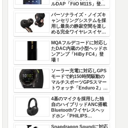
ルDAP「FiiO M11S」登
場！
パーソナライズ・ノイズキ
ャンセリングシステムを採
用し最良の静寂空間を楽し
める完全ワイヤレスイヤホ
ン「ATH-TWX9」登場！
MQAフルデコードに対応し
たDAC内蔵の小型ヘッドホ
ンアンプ「HiBy FC4」登
場！
ソーラー充電に対応しGPS
モードで約150時間駆動の
マルチスポーツGPSスマー
トウォッチ「Enduro 2」登
場！
4基のマイクを採用した独
自のハイブリッドANC搭載
Bluetoothワイヤレスヘッ
ドホン「PHILIPS
TAH8856」登場！
Snapdragon Soundに対応