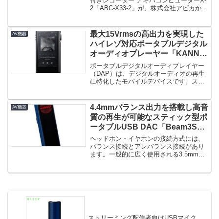
ューターX-2 発売！
付きレコーダー アキバコンピューターX-
2「ABC-X33-2」が、株式会社アビカから
発売されました...
最大15Vrmsの高出力を実現した
AV機器
ハイレゾ対応ポータブルデジタル
オーディオプレーヤー「KANN
MAX」登場！
ポータブルデジタルオーディプレイヤー
（DAP）は、デジタルオーディオの再生
に特化したモバイルデバイスです。スマ
ートフォンでも音楽を聴くことは...
4.4mmバランス出力を搭載し高音
AV機器
質の再生が可能なスティック型ポ
ータブルUSB DAC「Beam3S」
登場！
ヘッドホン・イヤホンの接続方式には、
バランス接続とアンバランス接続があり
ます。一般的に広く使用される3.5mmの
ヘッドホンジャックはアンバラ...
ストリーミング配信者向けUSBマイク