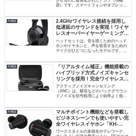
「FiiO KA1」登場！
させるのに最適化されたアンプ（増幅
器）です。スマートフォンやタブレッ
ト、パソコンに標準装備されているヘ
ッ...
2.4GHzワイヤレス接続を採用し
AV機器
低遅延のサウンドを実現！ワイヤ
レスオーバーイヤーゲーミングヘ
ッドセット「JBL Quantum
ヘッドセットは、音を聴くためのヘッド
350」登場！
ホンやイヤホンと、声を収音するための
マイクがひとつになったモデルです。ボ
イスチャットに使用したり、テレワ...
「リアルタイム補正」機能搭載の
AV機器
ハイブリッド方式ノイズキャンセ
リングを採用！完全ワイヤレスイ
ヤホン「JBL LIVE FREE 2」登
アクティブノイズキャンセリング
場！
（ANC）は、騒音などのバックグラウン
ドノイズを信号処理により効率よく低減
する技術です。「フィードフォワード
方...
マルチポイント機能などを搭載し
AV機器
ビジネスシーンでも使いやすい完
全ワイヤレスイヤホン「KH-
BIZ70T」登場！
ワークスタイルの多様化やテレワーク、