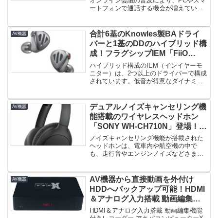
オンライン会議の普及により、PCやスマ
ートフォンで通話する機会が増えていま
す。プライベートシーンだけでな...
合計6基のKnowles製BAドライ
AV機器
バーと1基のDDのハイブリッド構
成！フラグシップIEM「FiiO
FH9」登場！
ハイブリッド構成のIEM（インイヤーモ
ニター）は、2つ以上のドライバーで構成
されています。低音が得意なダイナミッ
クドライバー（DD）と中高域...
デュアルノイズキャンセリング機
AV機器
能搭載のワイヤレスヘッドホン
「SONY WH-CH710N」登場！最
大35時間のロングバッテリー！
ノイズキャンセリング機能が搭載された
ヘッドホンは、電車内や航空機の中で
も、走行音やエンジンノイズなどさまざ
まな騒音を低減することができるヘッ...
AV機器から直接動画を外付け
AV機器
HDDへバックアップ可能！HDMI
＆アナログ入力搭載 動画編集機
能付きレコーダー アキバコンピ
HDMI＆アナログ入力搭載 動画編集機能