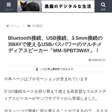
デジタルデバイス、Ubuntu など
メニュー
検索
ホーム
AV機器
Bluetooth接続、USB接続、3.5mm接続の
3WAYで使えるUSBバスパワーのマルチメ
ディアスピーカー「MM-SPBT3WAY」！
2020.02.17
この記事は
約2分
で読めます。
※本ページはプロモーションが含まれています
3つの接続モードを切り替えて使える高音質なマルチメデ
ィアスピーカーがサンワサプライから登場しました。
ボタン一つで簡単に切り替えることができるので、さまざ