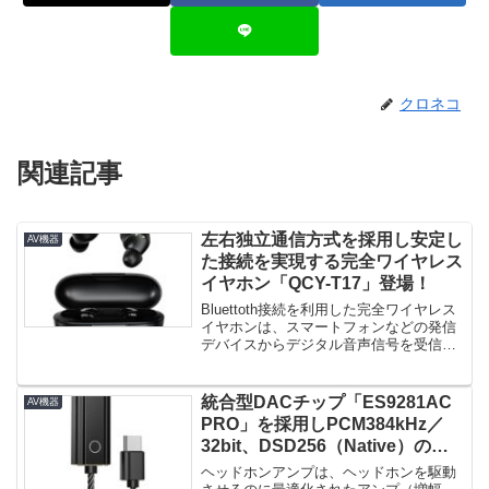
クロネコ
関連記事
左右独立通信方式を採用し安定し
AV機器
た接続を実現する完全ワイヤレス
イヤホン「QCY-T17」登場！
Bluettoth接続を利用した完全ワイヤレス
イヤホンは、スマートフォンなどの発信
デバイスからデジタル音声信号を受信
し、イヤホン側でデコード...
統合型DACチップ「ES9281AC
AV機器
PRO」を採用しPCM384kHz／
32bit、DSD256（Native）の再
生に対応したヘッドホンアンプ
ヘッドホンアンプは、ヘッドホンを駆動