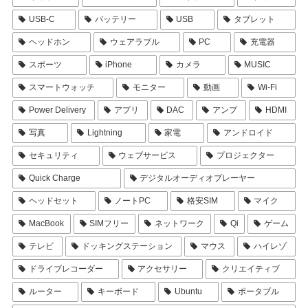
USB-C
バッテリー
USB
タブレット
ヘッドホン
ウェアラブル
PC
充電器
スポーツ
iPhone
カメラ
MUSIC
スマートウォッチ
モニター
動画
Wi-Fi
Power Delivery
アプリ
DAC
アンプ
HDMI
写真
Lightning
家電
アンドロイド
セキュリティ
ウェブサービス
プロジェクター
Quick Charge
デジタルオーディオプレーヤー
ヘッドセット
ノートPC
格安SIM
マイク
MacBook
SIMフリー
ネットワーク
Qi
ゲーム
テレビ
ドッキングステーション
マウス
ハイレゾ
ドライブレコーダー
アクセサリー
クリエイティブ
ルーター
キーボード
Ubuntu
ポータブル