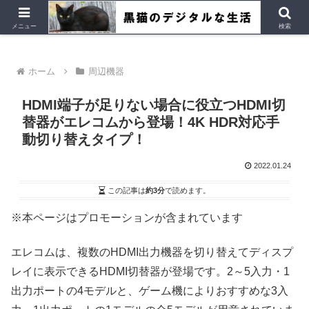
デジタルデバイス、Ubuntu など
メニュー
検索
ホーム
周辺機器
HDMI端子が足りない場合に役立つHDMI切
替器がエレコムから登場！4K HDR対応手
動切り替えタイプ！
2022.01.24
この記事は
約3分
で読めます。
※本ページはプロモーションが含まれています
エレコムは、複数のHDMI出力機器を切り替えてディスプ
レイに表示できるHDMI切替器が登場です。2～5入力・1
出力ポートの4モデルと、ゲーム機によりおすすめな3入