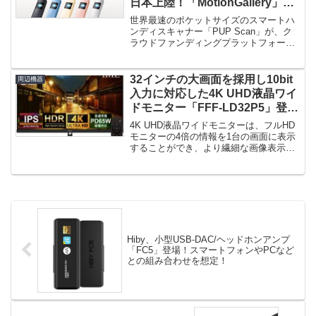
日本上陸！「MotionGallery」に
てクラウドファンディング開始！
世界最速のポケットサイズのスマートハ
ンディスキャナー「PUP Scan」が、ク
ラウドファンディングプラットフォーム
「MotionGaller...
32インチの大画面を採用し10bit
周辺機器
入力に対応した4K UHD液晶ワイ
ドモニター「FFF-LD32P5」登
場！
4K UHD液晶ワイドモニターは、フルHD
モニターの4倍の情報を1台の画面に表示
することができ、より繊細な画像表示が
可能です。しかし、画面サ...
Hiby、小型USB-DAC/ヘッドホンアンプ
「FC5」登場！スマートフォンやPCなど
との組み合わせを想定！