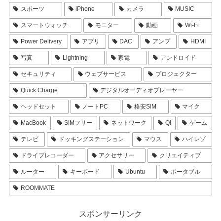
スポーツ
iPhone
カメラ
MUSIC
スマートウォッチ
モニター
動画
Wi-Fi
Power Delivery
アプリ
DAC
アンプ
HDMI
写真
Lightning
家電
アンドロイド
セキュリティ
ウェブサービス
プロジェクター
Quick Charge
デジタルオーディオプレーヤー
ヘッドセット
ノートPC
格安SIM
マイク
MacBook
SIMフリー
ネットワーク
Qi
ゲーム
テレビ
ドッキングステーション
マウス
ハイレゾ
ドライブレコーダー
アクセサリー
クリエイティブ
ルーター
キーボード
Ubuntu
ポータブル
ROOMMATE
スポンサーリンク