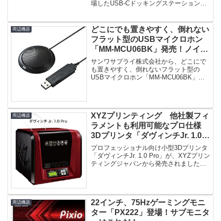
場したUSB-Cドッキングステーションで
す。デバ...
どこにでも置きやすく、倒れない
周辺機器
フラット型のUSBマイクロホン
「MM-MCU06BK」発売！ノイズ
の影響を受けにくいUSBデジタ
サンワサプライ株式会社から、どこにで
ルマイク！
も置きやすく、倒れないフラット型の
USBマイクロホン「MM-MCU06BK」が
発売されました。直径6cm...
XYZプリンティング 他社製フィ
周辺機器
ラメントも利用可能なプロ仕様
3Dプリンタ「ダヴィンチJr. 1.0
Pro」発売！
プロフェッショナル向け小型3Dプリンタ
「ダヴィンチJr. 1.0 Pro」が、XYZプリン
ティングジャパンから発売されました。
他社製のフィラ...
22インチ、75Hzゲーミングモニ
周辺機器
ター「PX222」登場！サブモニタ