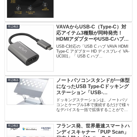
VAVAからUSB-C（Type-C）対
周辺機器
応アイテム3種類が同時発売！
HDMIアダプターやUSB-Cハブで
パソコンライフを快適に！
USB-C対応の「USB C ハブ VAVA HDMI
Type-C アダプター HD ディスプレイ VA-
UC001」「 USB C ハブ...
ノートパソコンスタンドが一体型
周辺機器
になったUSB Type-Cドッキング
ステーション「USB-
CVDK9STN」登場！
ドッキングステーションは、ノートパソ
コンとケーブル1本で接続するだけで様々
なデバイスを一括で拡張することができ
ます。移動する場合にもケーブル...
フランス発、世界最速スマートハ
周辺機器
ンディスキャナー「PUP Scan」