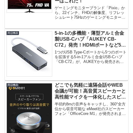
ーはこれだ！
ゲーミングモニターブランド「Pixio」か
ら、22インチ、FHDの解像度、リフレッ
シュレート75Hzのゲーミングモニター
「PX222」が登場...
5-in-1の多機能・薄型アルミ合金
周辺機器
製USB-Cハブ「AUKEY CB-
C72」発売！HDMIポートなど5つ
のポートを拡張！
1つのUSB Type-Cポートから5つのポート
を拡張する5-in-1アルミ合金USB-Cハブ
「CB-C72」が、AUKEYから発売されま
し...
どこでも気軽に遠隔会話やWEB
周辺機器
会議が可能！高音質スピーカーと
高性能マイクを一体化したスピー
カーフォン「OfficeCore M1」発
半径約8mの音声をキャッチし、360°全方
売！
位から収音可能な eMeet社のスピーカー
フォン「OfficeCore M1」が発売されまし
た。ベ...