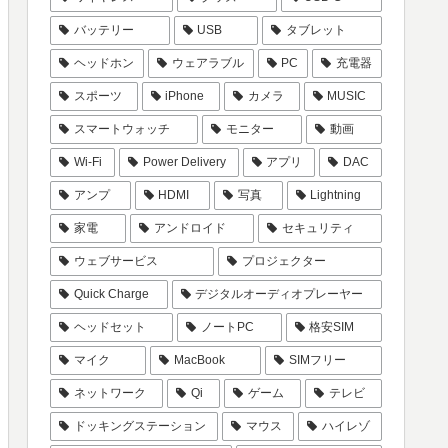
バッテリー
USB
タブレット
ヘッドホン
ウェアラブル
PC
充電器
スポーツ
iPhone
カメラ
MUSIC
スマートウォッチ
モニター
動画
Wi-Fi
Power Delivery
アプリ
DAC
アンプ
HDMI
写真
Lightning
家電
アンドロイド
セキュリティ
ウェブサービス
プロジェクター
Quick Charge
デジタルオーディオプレーヤー
ヘッドセット
ノートPC
格安SIM
マイク
MacBook
SIMフリー
ネットワーク
Qi
ゲーム
テレビ
ドッキングステーション
マウス
ハイレゾ