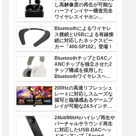
し高解像度の再生が可能な
ハーフインイヤー構造完全
ワイヤレスイヤホン
「W220T」登場！
Bluetoothによるワイヤレ
ス接続とUSBによる有線接
続に対応したネックスピー
カー「400-SP102」登場！
BluetoothチップとDAC／
ANCチップを独立させた2
チップ構成を採用した
Bluetoothワイヤレスヘッ
ドホン「MOMENTUM 4
200Hzの高速リフレッシュ
Wireless」登場！
レートに対応しスムーズな
描写と臨場感あるゲームプ
レイが可能な24.5インチゲ
ーミングモニター「FFF-
24bit/96kHzハイレゾ再生や
LD25G5」登場！
バーチャルサラウンド再生
に対応したUSB-DACヘッ
ドホンアンプ「Sound