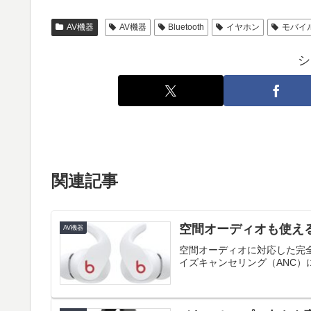
AV機器
AV機器
Bluetooth
イヤホン
モバイ
シ
関連記事
空間オーディオも使える完
AV機器
空間オーディオに対応した完全ワ
イズキャンセリング（ANC）に