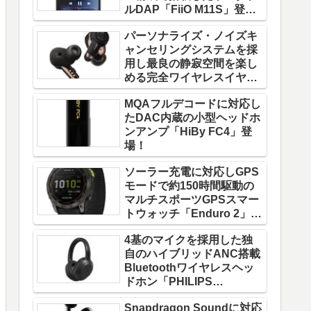
ルDAP「FiiO M11S」登
場！
パーソナライズ・ノイズキ
ャンセリングシステムを採
用し最良の静寂空間を楽し
める完全ワイヤレスイヤホ
ン「ATH-TWX9」登場！
MQAフルデコードに対応し
たDAC内蔵の小型ヘッドホ
ンアンプ「HiBy FC4」登
場！
ソーラー充電に対応しGPS
モードで約150時間駆動の
マルチスポーツGPSスマー
トウォッチ「Enduro 2」登
場！
4基のマイクを採用した独
自のハイブリッドANC搭載
Bluetoothワイヤレスヘッ
ドホン「PHILIPS
TAH8856」登場！
Snapdragon Soundに対応