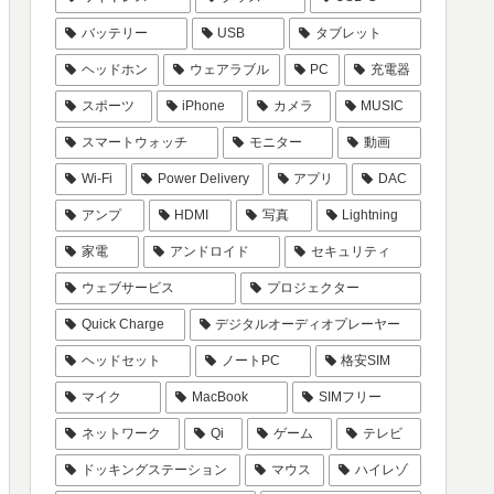
バッテリー
USB
タブレット
ヘッドホン
ウェアラブル
PC
充電器
スポーツ
iPhone
カメラ
MUSIC
スマートウォッチ
モニター
動画
Wi-Fi
Power Delivery
アプリ
DAC
アンプ
HDMI
写真
Lightning
家電
アンドロイド
セキュリティ
ウェブサービス
プロジェクター
Quick Charge
デジタルオーディオプレーヤー
ヘッドセット
ノートPC
格安SIM
マイク
MacBook
SIMフリー
ネットワーク
Qi
ゲーム
テレビ
ドッキングステーション
マウス
ハイレゾ