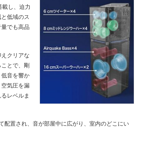
搭載し、迫力
域と低域のス
音量でも高品
抑えクリアな
ることで、剛
、低音を響か
し、空気圧を漏
れるレベルま
けて配置され、音が部屋中に広がり、室内のどこにい