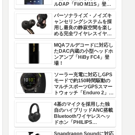
ルDAP「FiiO M11S」登
場！
パーソナライズ・ノイズキ
ャンセリングシステムを採
用し最良の静寂空間を楽し
める完全ワイヤレスイヤホ
ン「ATH-TWX9」登場！
MQAフルデコードに対応し
たDAC内蔵の小型ヘッドホ
ンアンプ「HiBy FC4」登
場！
ソーラー充電に対応しGPS
モードで約150時間駆動の
マルチスポーツGPSスマー
トウォッチ「Enduro 2」登
場！
4基のマイクを採用した独
自のハイブリッドANC搭載
Bluetoothワイヤレスヘッ
ドホン「PHILIPS
TAH8856」登場！
Snapdragon Soundに対応