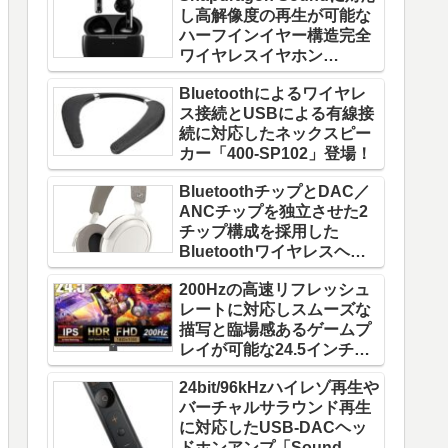
し高解像度の再生が可能な
ハーフインイヤー構造完全
ワイヤレスイヤホン
「W220T」登場！
Bluetoothによるワイヤレ
ス接続とUSBによる有線接
続に対応したネックスピー
カー「400-SP102」登場！
BluetoothチップとDAC／
ANCチップを独立させた2
チップ構成を採用した
Bluetoothワイヤレスヘッ
ドホン「MOMENTUM 4
200Hzの高速リフレッシュ
Wireless」登場！
レートに対応しスムーズな
描写と臨場感あるゲームプ
レイが可能な24.5インチゲ
ーミングモニター「FFF-
24bit/96kHzハイレゾ再生や
LD25G5」登場！
バーチャルサラウンド再生
に対応したUSB-DACヘッ
ドホンアンプ「Sound