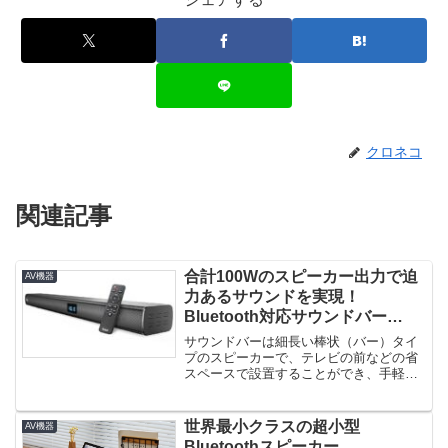
クロネコ
関連記事
合計100Wのスピーカー出力で迫
AV機器
力あるサウンドを実現！
Bluetooth対応サウンドバー
「Tribit BTS60」登場！
サウンドバーは細長い棒状（バー）タイ
プのスピーカーで、テレビの前などの省
スペースで設置することができ、手軽に
サウンドを向上させることができま...
世界最小クラスの超小型
AV機器
Bluetoothスピーカー