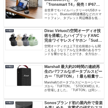
「Tronsmart T4」発売！IP67の
防水・防塵性能も装備！
全世界でモバイルバッテリーやUSBチャ
ージャー、Bluetooth関連機器などのスマ
ートフォン、タブレット周辺機器を低価
格で展開する「Tro...
Dirac Virtuoの空間オーディオ技
AV機器
術を搭載したハイブリッドANC
完全ワイヤレスイヤホン「Sudio
E2」登場！
空間オーディオは上下左右前後からも聞
こえるようなリアルな立体感のあるサウ
ンドを響かせることができ、全方位から
音に包まれるような体験をすること...
Marshall 最大約20時間の連続再
AV機器
生のパワフルなポータブルスピー
カー「TUFTON」！最も軽量サイ
ズの「STOCKWELLⅡ」登場！
Marshallのポータブルスピーカーシリー
ズから「TUFTON」「STOCKWELL II」
が登場しました。「TUFTON」は同シリ
ーズで...
Sonosブランド初の屋内外で音楽
AV機器
を楽しめる、充電式の頑丈なスマ