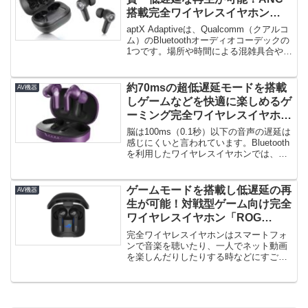
搭載完全ワイヤレスイヤホン
「PUREPLAY Z5」登場！
aptX Adaptiveは、Qualcomm（クアルコ
ム）のBluetoothオーディオコーデックの
1つです。場所や時間による混雑具合や
接...
約70msの超低遅延モードを搭載
AV機器
しゲームなどを快適に楽しめるゲ
ーミング完全ワイヤレスイヤホン
「urbanista SEOUL」登場！
脳は100ms（0.1秒）以下の音声の遅延は
感じにくいと言われています。Bluetooth
を利用したワイヤレスイヤホンでは、そ
の仕組み上通常...
ゲームモードを搭載し低遅延の再
AV機器
生が可能！対戦型ゲーム向け完全
ワイヤレスイヤホン「ROG
CETRA TRUE WIRELESS」登
完全ワイヤレスイヤホンはスマートフォ
場！
ンで音楽を聴いたり、一人でネット動画
を楽しんだりしたりする時などにすごく
便利なデバイスです。しかし、完全...