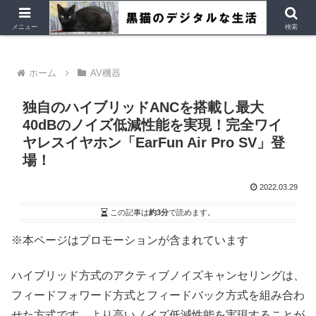
デジタルデバイス、Ubuntu など
メニュー
検索
ホーム
AV機器
独自のハイブリッドANCを搭載し最大
40dBのノイズ低減性能を実現！完全ワイ
ヤレスイヤホン「EarFun Air Pro SV」登
場！
2022.03.29
この記事は
約3分
で読めます。
※本ページはプロモーションが含まれています
ハイブリッド方式のアクティブノイズキャンセリングは、
フィードフォワード方式とフィードバック方式を組み合わ
せた方式です。より高いノイズ低減性能を実現することが