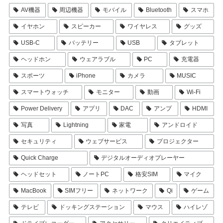
AV機器
周辺機器
モバイル
Bluetooth
スマホ
イヤホン
スピーカー
ワイヤレス
グッズ
USB-C
バッテリー
USB
タブレット
ヘッドホン
ウェアラブル
PC
充電器
スポーツ
iPhone
カメラ
MUSIC
スマートウォッチ
モニター
動画
Wi-Fi
Power Delivery
アプリ
DAC
アンプ
HDMI
写真
Lightning
家電
アンドロイド
セキュリティ
ウェブサービス
プロジェクター
Quick Charge
デジタルオーディオプレーヤー
ヘッドセット
ノートPC
格安SIM
マイク
MacBook
SIMフリー
ネットワーク
Qi
ゲーム
テレビ
ドッキングステーション
マウス
ハイレゾ