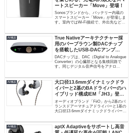
ートスピーカー「Move」登場！
Sonosブランドから、バッテリー内蔵の
スマートスピーカー「Move」が登場しま
す。室内ではWi-Fi接続で、外出先などで
はBluetoot...
True Nativeアーキテクチャー採
AV機器
用のバーブラウン製DACチップ
を搭載したUSB-DACアンプ
「ZEN Air DAC」登場！
DACチップは、DAC（Digital to Analogue
Converter）の心臓部となる集積回路で
す。同じデジタル音声信号をアナロ...
大口径13.6mmダイナミックドラ
AV機器
イバーと2基のBAドライバーのハ
イブリッド構成IEM「JH3」登
場！
オーディオブランド「FiiO」から2基のバ
ランスドアーマチュアドライバーと1基の
大口径13.6mmダイナミックドライバーを
搭載したハイブリッ...
aptX Adaptiveをサポートし高音
AV機器
質・低遅延な再生が可能！ANC