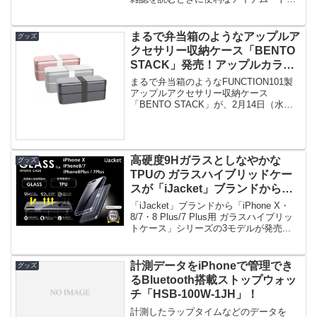
ルクッションカバー」を知っていま...
まるで弁当箱のようなアップルア
グッズ
クセサリー収納ケース「BENTO
STACK」発売！アップルカラー
で統一されたオシャレな小物ケー
まるで弁当箱のようなFUNCTION101製
ス！
アップルアクセサリー収納ケース
「BENTO STACK」が、2月14日（水）
にフォーカルポイント...
高硬度9Hガラスとしなやかな
グッズ
TPUの ガラスハイブリッドケー
スが「iJacket」ブランドから発
売！iPhoneの魅力を最大限に生
「iJacket」ブランドから「iPhone X・
かせるケース！
8/7・8 Plus/7 Plus用 ガラスハイブリッ
トケース」シリーズの3モデルが発売...
計測データをiPhoneで管理でき
グッズ
るBluetooth搭載ストップウォッ
チ「HSB-100W-1JH」！
計測したラップタイムなどのデータを