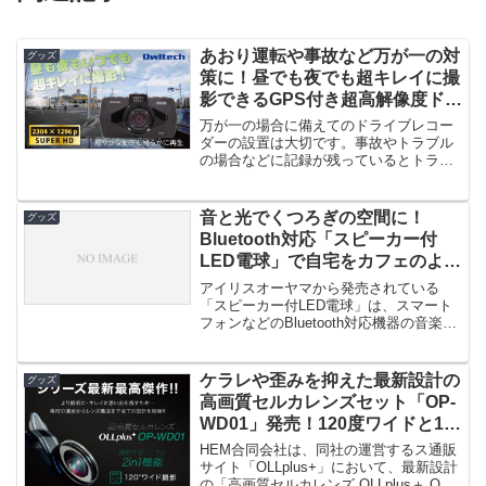
あおり運転や事故など万が一の対
グッズ
策に！昼でも夜でも超キレイに撮
影できるGPS付き超高解像度ドラ
イブレコーダー「OWL-DR06-
万が一の場合に備えてのドライブレコー
BK」発売！
ダーの設置は大切です。事故やトラブル
の場合などに記録が残っているとトラブ
ル解決にも役立ちます。オウルテッ...
音と光でくつろぎの空間に！
グッズ
Bluetooth対応「スピーカー付
LED電球」で自宅をカフェのよう
に
アイリスオーヤマから発売されている
「スピーカー付LED電球」は、スマート
フォンなどのBluetooth対応機器の音楽を
ワイヤレスで電球から再...
ケラレや歪みを抑えた最新設計の
グッズ
高画質セルカレンズセット「OP-
WD01」発売！120度ワイドと15
倍マクロがセットで簡単に表現力
HEM合同会社は、同社の運営するス通販
の向上を！
サイト「OLLplus+」において、最新設計
の「高画質セルカレンズ OLLplus＋ OP-