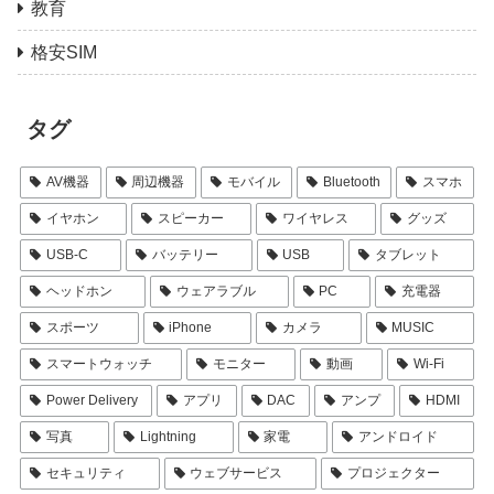
教育
格安SIM
タグ
AV機器
周辺機器
モバイル
Bluetooth
スマホ
イヤホン
スピーカー
ワイヤレス
グッズ
USB-C
バッテリー
USB
タブレット
ヘッドホン
ウェアラブル
PC
充電器
スポーツ
iPhone
カメラ
MUSIC
スマートウォッチ
モニター
動画
Wi-Fi
Power Delivery
アプリ
DAC
アンプ
HDMI
写真
Lightning
家電
アンドロイド
セキュリティ
ウェブサービス
プロジェクター