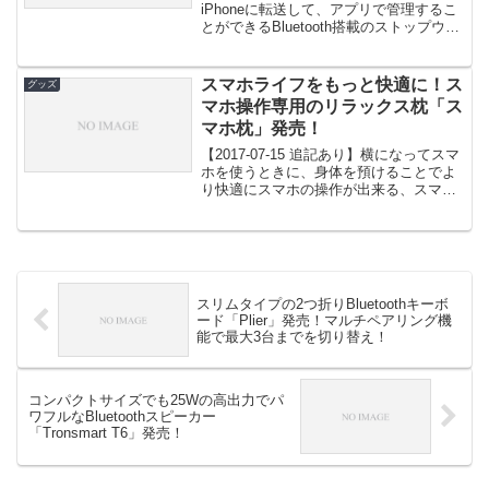
iPhoneに転送して、アプリで管理するこ
とができるBluetooth搭載のストップウォ
ッチ「HSB-10...
スマホライフをもっと快適に！ス
グッズ
マホ操作専用のリラックス枕「ス
マホ枕」発売！
【2017-07-15 追記あり】横になってスマ
ホを使うときに、身体を預けることでよ
り快適にスマホの操作が出来る、スマホ
操作専用のリラックス...
スリムタイプの2つ折りBluetoothキーボ
ード「Plier」発売！マルチペアリング機
能で最大3台までを切り替え！
コンパクトサイズでも25Wの高出力でパ
ワフルなBluetoothスピーカー
「Tronsmart T6」発売！