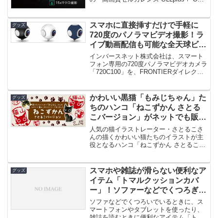
WD01」...
スマホに直接挿すだけで手軽に
グッズ
720度のパノラマビデオ撮影！ラ
イブ動画配信も可能な全天球ビデ
オカメラ「720C100」発売！
インバースネット株式会社は、スマート
フォン専用の720度パノラマビデオカメラ
「720C100」を、FRONTIERダイレクト
ストアにて販売開...
かわいい黒猫「もみじちゃん」た
グッズ
ちのハンコ「ねこずかん さとる
こバージョン」がネットでも販売
開始！
人気の猫イラストレーター・さとるこさ
んの描くかわいい猫たちのイラストが主
役となるハンコ「ねこずかん さとるこバ
ージョン」が、インターネットの...
スマホや雑誌が滑らない便利なア
グッズ
イテム「トマルクッションカバ
ー」！ソファーなどでくつろぎな
がらスマホを！
ソファなどでくつろいでいるときに、ス
マートフォンやタブレットを使ったり、
雑誌を読むときに便利なアイテム「トマ