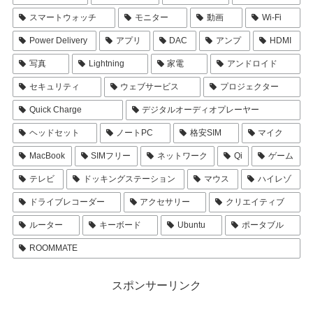
スマートウォッチ
モニター
動画
Wi-Fi
Power Delivery
アプリ
DAC
アンプ
HDMI
写真
Lightning
家電
アンドロイド
セキュリティ
ウェブサービス
プロジェクター
Quick Charge
デジタルオーディオプレーヤー
ヘッドセット
ノートPC
格安SIM
マイク
MacBook
SIMフリー
ネットワーク
Qi
ゲーム
テレビ
ドッキングステーション
マウス
ハイレゾ
ドライブレコーダー
アクセサリー
クリエイティブ
ルーター
キーボード
Ubuntu
ポータブル
ROOMMATE
スポンサーリンク