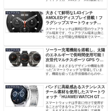
ル「vivoactive3...
大きくて鮮明な1.43インチ
ウェアラブル
AMOLEDディスプレイ搭載！フ
ラグシップスマートウォッチ
「Xiaomi Watch S1」登場！
スマートウォッチは腕時計型のウェアラ
ブル端末です。ウェアラブル端末は身に
つけることが可能な情報端末でスマート
ウォッチは手首に装着して使用する...
ソーラー充電機能を搭載し、太陽
ウェアラブル
のエネルギーで長時間使用可能！
次世代マルチスポーツ GPS ウォ
ッチ Garmin『fenix6X Pro Dual
最近は、さまざまなデザインや機能を持
Power』！
った”スマートウォッチ”が登場していま
す。機能を絞ってお手頃価格のものや、
ハイスペックのものなど、たくさ...
バンドに高級感あるステンレスス
ウェアラブル
チール素材を使用したスマートウ
ォッチ「HUAWEI WATCH GT 3
エリートモデル」登場！
スマートウォッチは手首に付けて使用す
ることができるウェアラブルデバイスで
す。さまざまなデータを利用して健康管