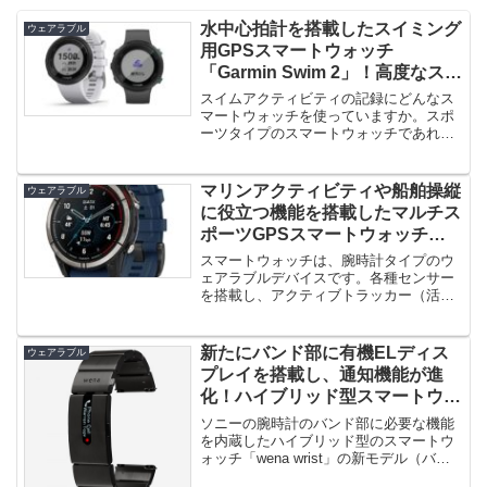
水中心拍計を搭載したスイミング
ウェアラブル
用GPSスマートウォッチ
「Garmin Swim 2」！高度なスイ
ミングデータ計測機能から、 睡
スイムアクティビティの記録にどんなス
眠やストレスの日常生活の記録に
マートウォッチを使っていますか。スポ
ーツタイプのスマートウォッチであれ
も対応！
ば、標準でスイミングモードを搭載し...
マリンアクティビティや船舶操縦
ウェアラブル
に役立つ機能を搭載したマルチス
ポーツGPSスマートウォッチ
「quatix 7 Sapphire」登場！
スマートウォッチは、腕時計タイプのウ
ェアラブルデバイスです。各種センサー
を搭載し、アクティブトラッカー（活動
量計）で体の状態をモニタリングし...
新たにバンド部に有機ELディス
ウェアラブル
プレイを搭載し、通知機能が進
化！ハイブリッド型スマートウォ
ッチの新モデル「wena wrist
ソニーの腕時計のバンド部に必要な機能
pro」発売！
を内蔵したハイブリッド型のスマートウ
ォッチ「wena wrist」の新モデル（バン
ド部）「wena wr...