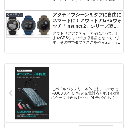
理をサポートすることができる機能...
アクティブシーンをタフに自由に
ウェアラブル
スマートに！アウトドアGPSウォ
ッチ「Instinct 2」シリーズ登
場！
アウトドアアクティビティにとって、い
まやGPSウォッチは必需品となっていま
す。その中でタフネスさを誇るGarminの
アウトドアGPSウォッチ...
モバイルバッテリー本体にも、スマホに
もQC3.0／FCP急速充電対応可能！4種類
のケーブル内蔵12000mAhモバイルバッ
テリー「iWALK」！