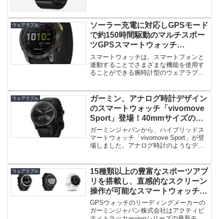
ソーラー充電に対応しGPSモード
ウェアラブル
で約150時間駆動のマルチスポー
ツGPSスマートウォッチ
「Enduro 2」登場！
スマートウォッチは、スマートフォンと
連動することでさまざまな機能を使用す
ることができる腕時計型のウェアラブル
デバイスです。腕時計のように手首...
ガーミン、アナログ時計デザイン
ウェアラブル
のスマートウォッチ「vivomove
Sport」登場！40mmサイズのウ
ォッチフェイスを採用！
ガーミンジャパンから、ハイブリッドス
マートウォッチ「vivomove Sport」が登
場しました。アナログ時計のようなデザ
イン性とスマートウ...
15種類以上の豊富なスポーツアプ
ウェアラブル
リを搭載し、直感的なスクリーン
操作が可能なスマートウォッチ
「vivoactive3」発売！
GPSウォッチのリーディングメーカーの
ガーミンジャパン株式会社はアクティビ
ティトラッカーvivoシリーズの最新モデ