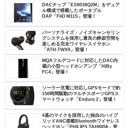
DACチップ「ES9038Q2M」をデュア
ル構成で搭載したポータブル
DAP「FiiO M11S」登場！
パーソナライズ・ノイズキャンセリン
グシステムを採用し最良の静寂空間を
楽しめる完全ワイヤレスイヤホン
「ATH-TWX9」登場！
MQAフルデコードに対応したDAC内
蔵の小型ヘッドホンアンプ「HiBy
FC4」登場！
ソーラー充電に対応しGPSモードで約
150時間駆動のマルチスポーツGPSス
マートウォッチ「Enduro 2」登場！
4基のマイクを採用した独自のハイブ
リッドANC搭載Bluetoothワイヤレス
ヘッドホン「PHILIPS TAH8856」登