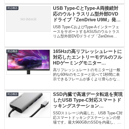
USB Type-CとType-A両接続対
周辺機器
応のウルトラスリム型外部DVD
ドライブ「ZenDrive U9M」発
売！柔軟な互換性でWindowと
USB Type-CおよびType-Aインターフェ
Macに対応！
ースをサポートするASUSのウルトラス
リム型外部DVDドライブ「ZenDrive
U9M（...
165Hzの高リフレッシュレートに
周辺機器
対応したエントリーモデルのフル
HDゲーミングモニター
「27GQ50F-B」「24GQ50F-B」
高リフレッシュレートのモニターは一般
登場！
的な60Hzのモニターと比べて1秒間に表
示できるフレームが多くより滑らかな映
像演出が可能です。ゲームによ...
SSD内臓で高速データ転送を実現
周辺機器
したUSB Type-C対応スマートド
ッキングステーション
「TUNEWEAR ALMIGHTY
SSDストレージ内蔵した、USB Type-C対
DOCK CS1」登場！
応スマートドッキングステーションの登
場です。最大960GBのSSDを内蔵し、持
ち運びしやすい...