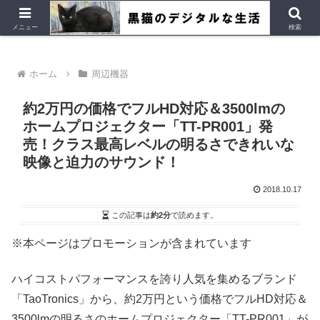
デジタルデバイス、Ubuntu など
メニュー
検索
ホーム
周辺機器
約2万円の価格でフルHD対応＆3500lmの
ホームプロジェクター「TT-PR001」発
売！クラス最高レベルの明るさできれいな
映像と迫力のサウンド！
2018.10.17
この記事は
約2分
で読めます。
※本ページはプロモーションが含まれています
ハイコストパフォーマンスを誇り人気を集めるブランド
「TaoTronics」から、約2万円という価格でフルHD対応＆
3500lmの明るさのホームプロジェクター「TT-PR001」が