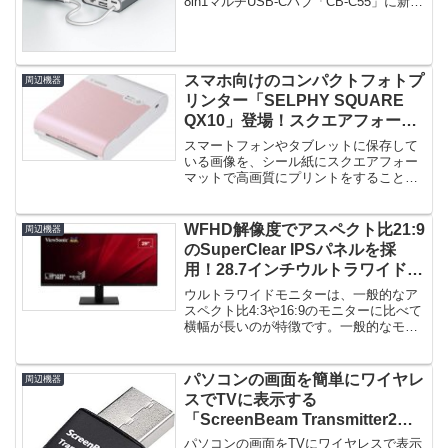
8in1マルチUSB-Cハブ「CB-C55」に新色
スペースグレイが...
スマホ向けのコンパクトフォトプ
周辺機器
リンター「SELPHY SQUARE
QX10」登場！スクエアフォーマ
ットで高画質プリント！
スマートフォンやタブレットに保存して
いる画像を、シール紙にスクエアフォー
マットで高画質にプリントをすることが
できるコンパクトフォトプリンター...
WFHD解像度でアスペクト比21:9
周辺機器
のSuperClear IPSパネルを採
用！28.7インチウルトラワイドモ
ニター「VA2932-MHD」登場！
ウルトラワイドモニターは、一般的なア
スペクト比4:3や16:9のモニターに比べて
横幅が長いのが特徴です。一般的なモニ
ターよりも多くの情報を表...
パソコンの画面を簡単にワイヤレ
周辺機器
スでTVに表示する
「ScreenBeam Transmitter2」
発売！Wi-Fiアクセスポイントの
パソコンの画面をTVにワイヤレスで表示