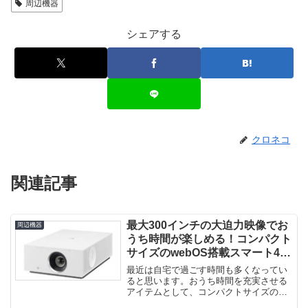
周辺機器
シェアする
クロネコ
関連記事
最大300インチの大迫力映像でお
周辺機器
うち時間が楽しめる！コンパクト
サイズのwebOS搭載スマート4K
プロジェクター「HU710PW」登
最近は自宅で過ごす時間も多くなってい
場！
ると思います。おうち時間を充実させる
アイテムとして、コンパクトサイズの大
画面プロジェクター「HU710P...