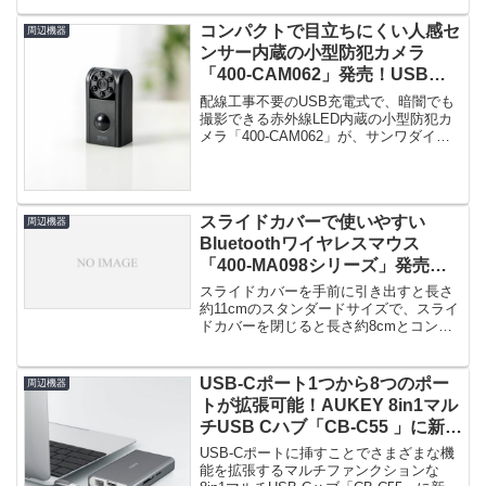
コンパクトで目立ちにくい人感セ
周辺機器
ンサー内蔵の小型防犯カメラ
「400-CAM062」発売！USB充
電式で、暗闇でも撮影できる赤外
配線工事不要のUSB充電式で、暗闇でも
線LED内蔵！
撮影できる赤外線LED内蔵の小型防犯カ
メラ「400-CAM062」が、サンワダイレ
クトにて発売されまし...
スライドカバーで使いやすい
周辺機器
Bluetoothワイヤレスマウス
「400-MA098シリーズ」発売！
スライドカバーを閉じると約8cm
スライドカバーを手前に引き出すと長さ
のコンパクトに！
約11cmのスタンダードサイズで、スライ
ドカバーを閉じると長さ約8cmとコンパ
クトサイズになるBluet...
USB-Cポート1つから8つのポー
周辺機器
トが拡張可能！AUKEY 8in1マル
チUSB Cハブ「CB-C55 」に新色
スペースグレイが登場！
USB-Cポートに挿すことでさまざまな機
能を拡張するマルチファンクションな