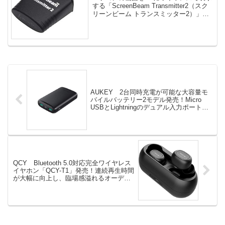
ない場所でも利用可能！
する「ScreenBeam Transmitter2（スク
リーンビーム トランスミッター2）」
が、Ac...
AUKEY 2台同時充電が可能な大容量モ
バイルバッテリー2モデル発売！Micro
USBとLightningのデュアル入力ポートを
搭載！
QCY Bluetooth 5.0対応完全ワイヤレス
イヤホン「QCY-T1」発売！連続再生時間
が大幅に向上し、臨場感溢れるオーディ
オをリアルに楽しめる！