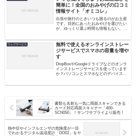
簡単に！全国のおみやげの口コミ
情報サイト「オミコレ」
出張や旅行のときいつも困るのがお土産
です。目的にあったおみやげを選びたい
が、ゆっくり選ぶ時間も情報もない。そ
んなときに最適なおみやげのクチコ...
無料で使えるオンラインストレー
ウェブサービス
ジサービスでスマホの容量を増や
す
DropBoxやGoogleドライブなどのオンラ
インストレージサービスを使っています
か？パソコンとスマホなどのデバイス間
で写真や音楽の共有を...
書類も名刺も一気に両面スキャンできる
カード対応両面スキャナー「400-
SCN050」！サンワサプライより販売！
熱中症やインフルエンザの危険度が一目
でわかるデジタル温湿度計「DO02」をヤ