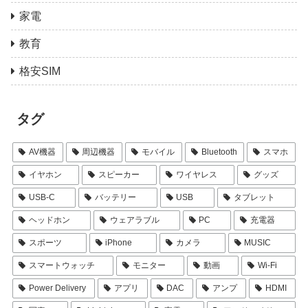
家電
教育
格安SIM
タグ
AV機器
周辺機器
モバイル
Bluetooth
スマホ
イヤホン
スピーカー
ワイヤレス
グッズ
USB-C
バッテリー
USB
タブレット
ヘッドホン
ウェアラブル
PC
充電器
スポーツ
iPhone
カメラ
MUSIC
スマートウォッチ
モニター
動画
Wi-Fi
Power Delivery
アプリ
DAC
アンプ
HDMI