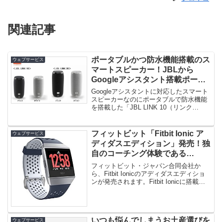
関連記事
ポータブルかつ防水機能搭載のス
ウェブサービス
マートスピーカー！JBLから
Googleアシスタント搭載ポータ
ブルスマートスピーカー「JBL
Googleアシスタントに対応したスマート
LINK 20/10」発売！
スピーカーなのにポータブルで防水機能
を搭載した「JBL LINK 10（リンク
10）」「JBL L...
フィットビット「Fitbit Ionic ア
ウェブサービス
ディダスエディション」発売！独
自のコーチング体験である
adidas Trainを搭載！
フィットビット・ジャパン合同会社か
ら、Fitbit Ionicのアディダスエディショ
ンが発売されます。Fitbit Ionicに搭載さ
れた健...
いつも悩んでしまうお土産選びを
ウェブサービス