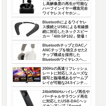
し高解像度の再生が可能な
ハーフインイヤー構造完全
ワイヤレスイヤホン
「W220T」登場！
Bluetoothによるワイヤレ
ス接続とUSBによる有線接
続に対応したネックスピー
カー「400-SP102」登場！
BluetoothチップとDAC／
ANCチップを独立させた2
チップ構成を採用した
Bluetoothワイヤレスヘッ
ドホン「MOMENTUM 4
200Hzの高速リフレッシュ
Wireless」登場！
レートに対応しスムーズな
描写と臨場感あるゲームプ
レイが可能な24.5インチゲ
ーミングモニター「FFF-
24bit/96kHzハイレゾ再生や
LD25G5」登場！
バーチャルサラウンド再生
に対応したUSB-DACヘッ
ドホンアンプ「Sound