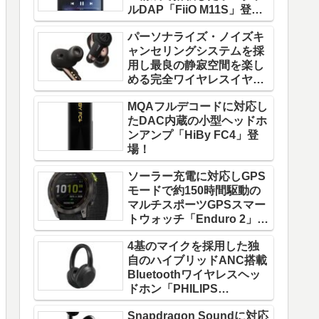
ルDAP「FiiO M11S」登
場！
パーソナライズ・ノイズキ
ャンセリングシステムを採
用し最良の静寂空間を楽し
める完全ワイヤレスイヤホ
ン「ATH-TWX9」登場！
MQAフルデコードに対応し
たDAC内蔵の小型ヘッドホ
ンアンプ「HiBy FC4」登
場！
ソーラー充電に対応しGPS
モードで約150時間駆動の
マルチスポーツGPSスマー
トウォッチ「Enduro 2」登
場！
4基のマイクを採用した独
自のハイブリッドANC搭載
Bluetoothワイヤレスヘッ
ドホン「PHILIPS
TAH8856」登場！
Snapdragon Soundに対応