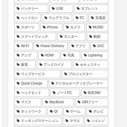
バッテリー
USB
タブレット
ヘッドホン
ウェアラブル
PC
充電器
スポーツ
iPhone
カメラ
MUSIC
スマートウォッチ
モニター
動画
Wi-Fi
Power Delivery
アプリ
DAC
アンプ
HDMI
写真
Lightning
家電
アンドロイド
セキュリティ
ウェブサービス
プロジェクター
Quick Charge
デジタルオーディオプレーヤー
ヘッドセット
ノートPC
格安SIM
マイク
MacBook
SIMフリー
ネットワーク
Qi
ゲーム
テレビ
ドッキングステーション
マウス
ハイレゾ