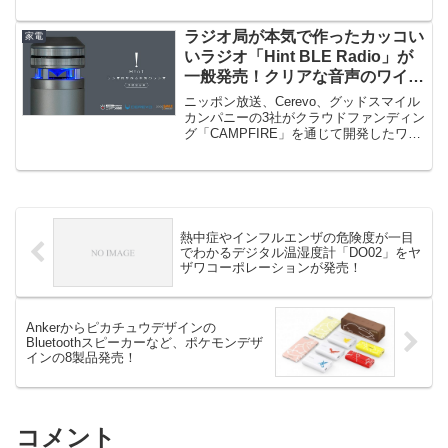
ラジオ局が本気で作ったカッコい
家電
いラジオ「Hint BLE Radio」が
一般発売！クリアな音声のワイド
FMにも対応！
ニッポン放送、Cerevo、グッドスマイル
カンパニーの3社がクラウドファンディン
グ「CAMPFIRE」を通じて開発したワイ
ドFM対応のラジオ...
熱中症やインフルエンザの危険度が一目
でわかるデジタル温湿度計「DO02」をヤ
ザワコーポレーションが発売！
Ankerからピカチュウデザインの
Bluetoothスピーカーなど、ポケモンデザ
インの8製品発売！
コメント