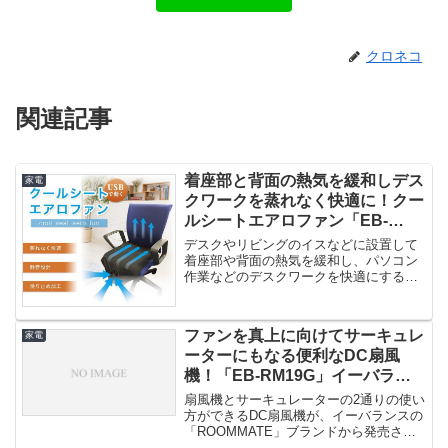
クロネコ
関連記事
着座部と背面の熱気を緩和しデス
家電
クワークを蒸れなく快適に！クー
ルシートエアロファン「EB-
RM12G」イーバランスより発
デスクやリビングのイスなどに設置して
売！
着座部や背面の熱気を緩和し、パソコン
作業などのデスクワークを快適にするこ
とができるファン内蔵シート「EB...
ファンを真上に向けてサーキュレ
家電
ーターにもなる便利なDC扇風
機！「EB-RM19G」イーバラン
スより発売！
扇風機とサーキュレーターの2通りの使い
方ができるDC扇風機が、イーバランスの
「ROOMMATE」ブランドから発売され
ました。1台で送風も換気...