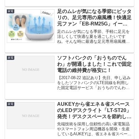
足のムレが気になる季節にピッタ
家電
リの、足元専用の扇風機！快適足
元ファン「EB-RM25G」イーバ
ランスより発売！
足のムレが気になる季節、手軽に足元を
涼しくして快適な夏を過ごしたいです
ね。そんな時に最適な足元専用扇風機
が、イーバランスの「ROOMMATE...
ソフトバンクの「おうちのでん
家電
わ」が開通しました！これで固定
電話の維持費が格安に！
【2017-08-22 追記あり】先日、申し込み
をしたソフトバンクのLTE回線を利用し
た固定電話サービス「おうちのでんわ」
が、ついに開通しま...
AUKEYから省エネ＆省スペース
家電
のLEDデスクライト「LT-ST20」
発売！デスクスペースを節約して
作業を快適に！
先端技術を採用し信頼性の高い家電製品
やスマートフォン周辺機器を開発・生産
しているAUKEYは、省エネ＆省スペース
のLEDデスクライト「LT-...