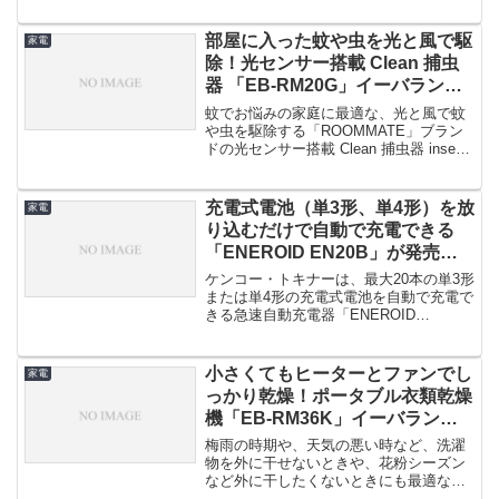
部屋に入った蚊や虫を光と風で駆
家電
除！光センサー搭載 Clean 捕虫
器 「EB-RM20G」イーバランス
より発売！
蚊でお悩みの家庭に最適な、光と風で蚊
や虫を駆除する「ROOMMATE」ブラン
ドの光センサー搭載 Clean 捕虫器 insect
forev...
充電式電池（単3形、単4形）を放
家電
り込むだけで自動で充電できる
「ENEROID EN20B」が発売！
充電する煩わしさから開放！
ケンコー・トキナーは、最大20本の単3形
または単4形の充電式電池を自動で充電で
きる急速自動充電器「ENEROID
EN20B」を2017年8...
小さくてもヒーターとファンでし
家電
っかり乾燥！ポータブル衣類乾燥
機「EB-RM36K」イーバランス
より発売！
梅雨の時期や、天気の悪い時など、洗濯
物を外に干せないときや、花粉シーズン
など外に干したくないときにも最適な、
とっても小さい衣類乾燥機「ポータ...