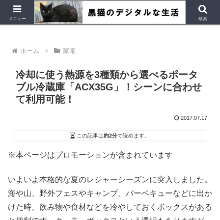
デジタルデバイス、Ubuntu など
メニュー
検索
ホーム
家電
冷却に使う熱源を3種類から選べるポータ
ブル冷蔵庫「ACX35G」！シーンに合わせ
て利用可能！
2017.07.17
この記事は
約2分
で読めます。
※本ページはプロモーションが含まれています
いよいよ本格的な夏のレジャーシーズンに突入しました。
海や山、野外フェスやキャンプ、バーベキューなどに出か
けた時、飲み物や食材などを冷やしておくボックスがある