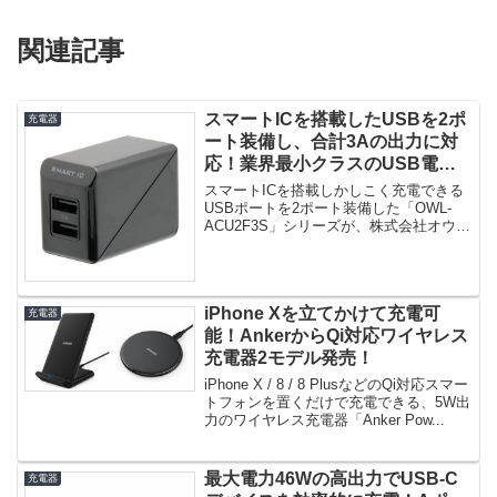
関連記事
スマートICを搭載したUSBを2ポ
充電器
ート装備し、合計3Aの出力に対
応！業界最小クラスのUSB電源
アダプタ「OWL-ACU2F3S」発
スマートICを搭載しかしこく充電できる
売！
USBポートを2ポート装備した「OWL-
ACU2F3S」シリーズが、株式会社オウル
テックから発売されま...
iPhone Xを立てかけて充電可
充電器
能！AnkerからQi対応ワイヤレス
充電器2モデル発売！
iPhone X / 8 / 8 PlusなどのQi対応スマー
トフォンを置くだけで充電できる、5W出
力のワイヤレス充電器「Anker Pow...
最大電力46Wの高出力でUSB-C
充電器