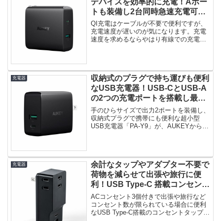
デバイスを効率的に充電！Aポー
トも装備し2台同時急速充電可能
なUSB-C PD対応ACアダプタ
QI充電はケーブルが不要で便利ですが、
「PA-Y10」発売！
充電速度が遅いのが気になります。充電
速度を求めるならやはり有線での充電が
オススメです。最大46WのUS...
収納式のプラグで持ち運びも便利
充電器
なUSB充電器！USB-CとUSB-A
の2つの充電ポートを搭載し最大
3Aの急速充電対応「PA-Y9」発
手のひらサイズで出力2ポートを装備し、
売！
収納式プラグで携帯にも便利な超小型
USB充電器「PA-Y9」が、AUKEYから発
売されました。USB-...
余計なタップやアダプター不要で
充電器
荷物を減らせて出張や旅行に便
利！USB Type-C 搭載コンセント
タップ付きUSB充電器「700-
ACコンセント3個付きで出張や旅行など
AC018BK」発売！
コンセント数が限られている場合に便利
なUSB Type-C搭載のコンセントタップ付
きUSB充電器「70...