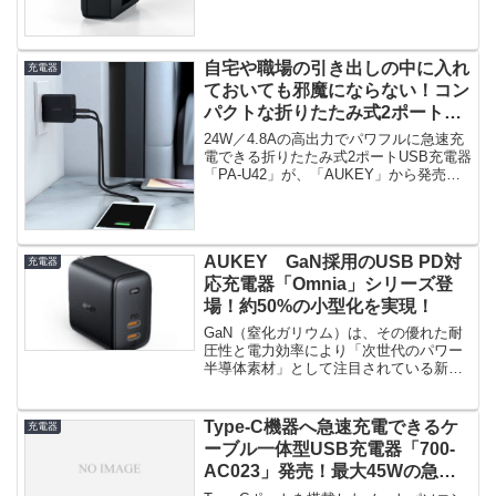
自宅や職場の引き出しの中に入れ
充電器
ておいても邪魔にならない！コン
パクトな折りたたみ式2ポート
USB充電器「PA-U42」発売！
24W／4.8Aの高出力でパワフルに急速充
電できる折りたたみ式2ポートUSB充電器
「PA-U42」が、「AUKEY」から発売さ
れました。想像...
AUKEY GaN採用のUSB PD対
充電器
応充電器「Omnia」シリーズ登
場！約50%の小型化を実現！
GaN（窒化ガリウム）は、その優れた耐
圧性と電力効率により「次世代のパワー
半導体素材」として注目されている新し
い技術です。GaNを充電器に使...
Type-C機器へ急速充電できるケ
充電器
ーブル一体型USB充電器「700-
AC023」発売！最大45Wの急速
充電が可能な「USB Power