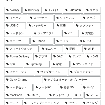
AV機器
周辺機器
モバイル
Bluetooth
スマホ
イヤホン
スピーカー
ワイヤレス
グッズ
USB-C
バッテリー
USB
タブレット
ヘッドホン
ウェアラブル
PC
充電器
スポーツ
iPhone
カメラ
MUSIC
スマートウォッチ
モニター
動画
Wi-Fi
Power Delivery
アプリ
DAC
アンプ
HDMI
写真
Lightning
家電
アンドロイド
セキュリティ
ウェブサービス
プロジェクター
Quick Charge
デジタルオーディオプレーヤー
ヘッドセット
ノートPC
格安SIM
マイク
MacBook
SIMフリー
ネットワーク
Qi
ゲーム
テレビ
ドッキングステーション
マウス
ハイレゾ