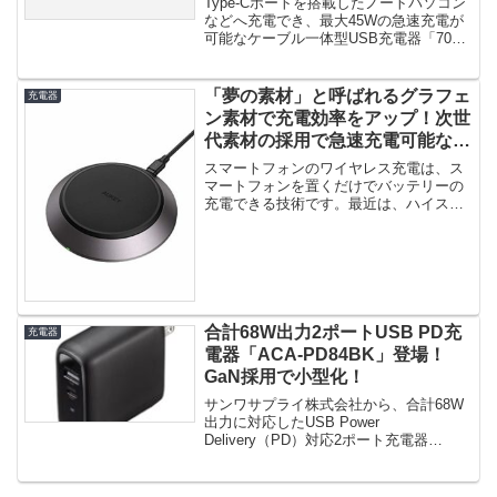
Type-Cポートを搭載したノートパソコン
Delivery」規格に対応！
などへ充電でき、最大45Wの急速充電が
可能なケーブル一体型USB充電器「700-
AC023」が、サ...
「夢の素材」と呼ばれるグラフェ
充電器
ン素材で充電効率をアップ！次世
代素材の採用で急速充電可能な
QC3.0対応のワイヤレス充電器 ！
スマートフォンのワイヤレス充電は、ス
マートフォンを置くだけでバッテリーの
充電できる技術です。最近は、ハイスペ
ックモデルだけでなく、ミドルスペ...
合計68W出力2ポートUSB PD充
充電器
電器「ACA-PD84BK」登場！
GaN採用で小型化！
サンワサプライ株式会社から、合計68W
出力に対応したUSB Power
Delivery（PD）対応2ポート充電器
「ACA-PD84BK」が...